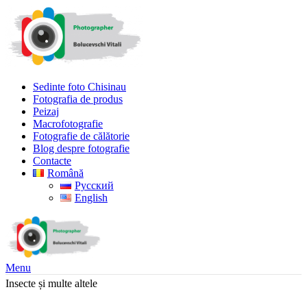
Sedinte foto Chisinau
Fotografia de produs
Peizaj
Macrofotografie
Fotografie de călătorie
Blog despre fotografie
Contacte
Română
Русский
English
Menu
Insecte și multe altele