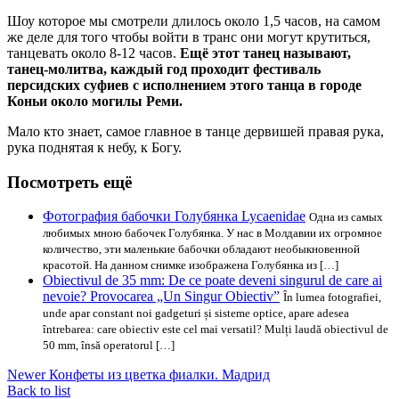
Шоу которое мы смотрели длилось около 1,5 часов, на самом
же деле для того чтобы войти в транс они могут крутиться,
танцевать около 8-12 часов.
Ещё этот танец называют,
танец-молитва, каждый год проходит фестиваль
персидских суфиев с исполнением этого танца в городе
Коньи около могилы Реми.
Мало кто знает, самое главное в танце дервишей правая рука,
рука поднятая к небу, к Богу.
Посмотреть ещё
Фотография бабочки Голубянка Lycaenidae
Одна из самых
любимых мною бабочек Голубянка. У нас в Молдавии их огромное
количество, эти маленькие бабочки обладают необыкновенной
красотой. На данном снимке изображена Голубянка из […]
Obiectivul de 35 mm: De ce poate deveni singurul de care ai
nevoie? Provocarea „Un Singur Obiectiv”
În lumea fotografiei,
unde apar constant noi gadgeturi și sisteme optice, apare adesea
întrebarea: care obiectiv este cel mai versatil? Mulți laudă obiectivul de
50 mm, însă operatorul […]
Newer
Конфеты из цветка фиалки. Мадрид
Back to list