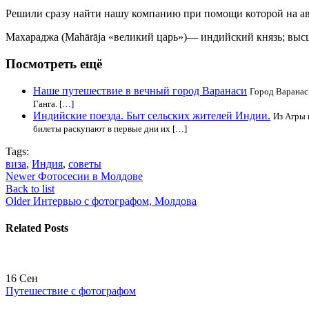
Решили сразу найти нашу компанию при помощи которой на авто
Махараджа (Mahārāja «великий царь»)— индийский князь; выс
Посмотреть ещё
Наше путешествие в вечный город Варанаси
Город Варанаси
Ганга. […]
Индийские поезда. Быт сельских жителей Индии.
Из Агры 
билеты раскупают в первые дни их […]
Tags:
виза
,
Индия
,
советы
Newer
Фотосесии в Молдове
Back to list
Older
Интервью с фотографом, Молдова
Related Posts
16
Сен
Путешествие с фотографом