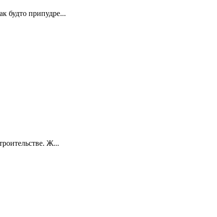
к будто припудре...
роительстве. Ж...