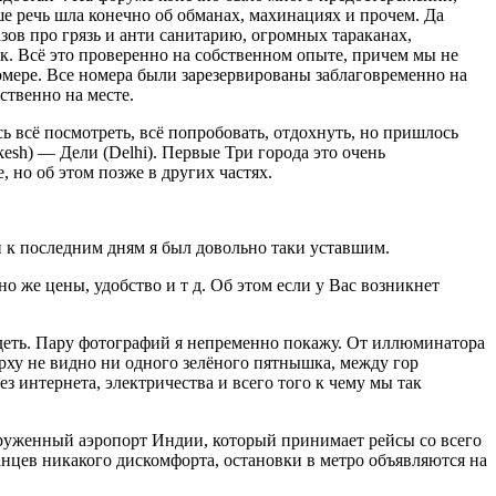
ше речь шла конечно об обманах, махинациях и прочем. Да
азов про грязь и анти санитарию, огромных тараканах,
к. Всё это проверенно на собственном опыте, причем мы не
омере. Все номера были зарезервированы заблаговременно на
ственно на месте.
 всё посмотреть, всё попробовать, отдохнуть, но пришлось
esh) — Дели (Delhi). Первые Три города это очень
 но об этом позже в других частях.
и к последним дням я был довольно таки уставшим.
 же цены, удобство и т д. Об этом если у Вас возникнет
идеть. Пару фотографий я непременно покажу. От иллюминатора
ерху не видно ни одного зелёного пятнышка, между гор
 интернета, электричества и всего того к чему мы так
груженный аэропорт Индии, который принимает рейсы со всего
анцев никакого дискомфорта, остановки в метро объявляются на