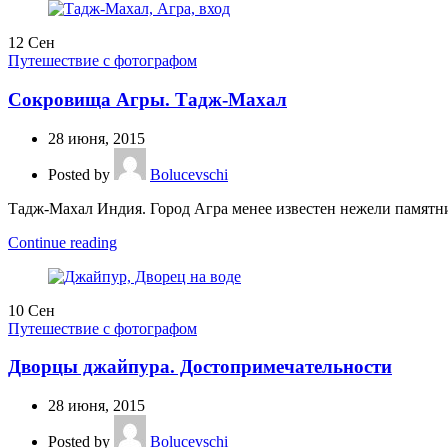
12
Сен
Путешествие с фотографом
Сокровища Агры. Тадж-Махал
28 июня, 2015
Posted by
Bolucevschi
Тадж-Махал Индия. Город Агра менее известен нежели памятни
Continue reading
10
Сен
Путешествие с фотографом
Дворцы джайпура. Достопримечательности
28 июня, 2015
Posted by
Bolucevschi