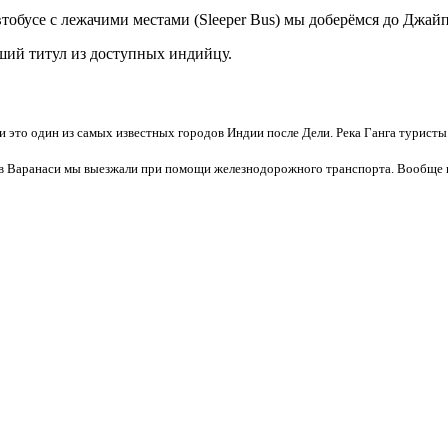
бусе с лежачими местами (Sleeper Bus) мы доберёмся до Джайпур
ший титул из доступных индийцу.
 это один из самых известных городов Индии после Дели. Река Ганга туристы
в Варанаси мы выезжали при помощи железнодорожного транспорта. Вообще п