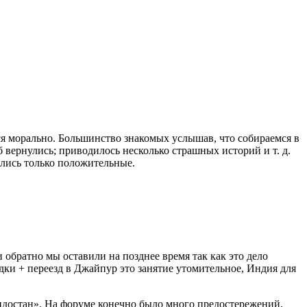
ся морально. Большинство знакомых услышав, что собираемся в
б вернулись; приводилось несколько страшных историй и т. д.
тались только положительные.
братно мы оставили на позднее время так как это дело
адки + переезд в Джайпур это занятие утомительное, Индия для
индостан». На форуме конечно было много предостережений,