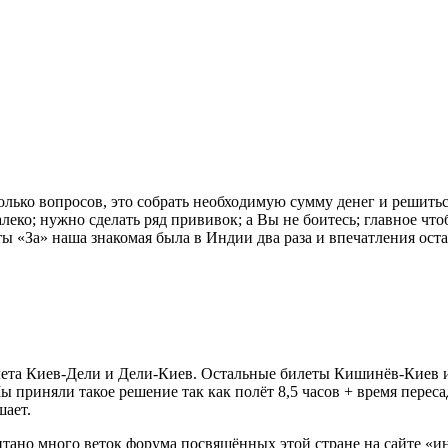
олько вопросов, это собрать необходимую сумму денег и решить
еко; нужно сделать ряд прививок; а Вы не боитесь; главное что
кты «За» наша знакомая была в Индии два раза и впечатления ос
ета Киев-Дели и Дели-Киев. Остальные билеты Кишинёв-Киев и о
ы приняли такое решение так как полёт 8,5 часов + время перес
шает.
читано много веток форума посвящённых этой стране на сайте «