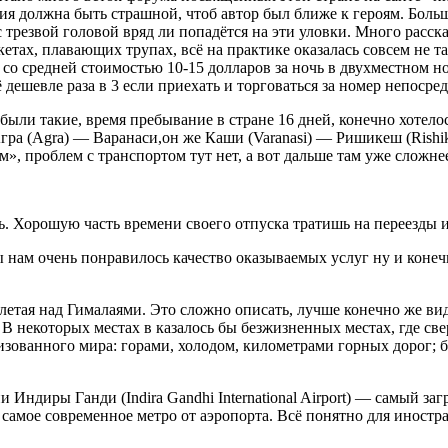
рия должна быть страшной, чтоб автор был ближе к героям. Боль
с трезвой головой вряд ли попадётся на эти уловки. Много расск
тах, плавающих трупах, всё на практике оказалась совсем не та
со средней стоимостью 10-15 долларов за ночь в двухместном н
дешевле раза в 3 если приехать и торговаться за номер непосред
ли такие, время пребывание в стране 16 дней, конечно хотелось
гра (Agra) — Варанаси,он же Каши (Varanasi) — Ришикеш (Rishik
, проблем с транспортом тут нет, а вот дальше там уже сложнее,
ть. Хорошую часть времени своего отпуска тратишь на переезды 
ам очень понравилось качество оказываемых услуг ну и конечно
летая над Гималаями. Это сложно описать, лучше конечно же в
 В некоторых местах в казалось бы безжизненных местах, где св
зованного мира: горами, холодом, километрами горных дорог; без
ндиры Ганди (Indira Gandhi International Airport) — самый за
, самое современное метро от аэропорта. Всё понятно для иностр