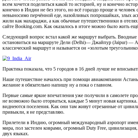
всем хочется поделиться какой то историей, ну и конечно исто
конечно в Индии не без этого, но всё гораздо проще и человек 
невыносимо перчённой еде, назойливых попрошайках, злых аске
жили как махараджи, а как обычные путешественники в отелях 
сайте Booking.com. Как оказалось в итоге можно было жить ещё 
Следующий вопрос встал какой же маршрут выбрать. Вводные бы
остановиться на маршруте Дели (Delhi)— Джайпур (Jaipur) — А
классический маршрут и называется он «золотым треугольником»
Практика показала, что 5 городов в 16 дней лучше не вписыва
Наше путешествие началось при помощи авиакомпании Астаны н
желание я обязательно напишу ну а пока о главном.
Первые самые яркие впечатления уже получили в самолете про
не возможно было оторваться, каждые 5 минут новая картинка.
виднеются поселения. Как они там живут отрезанные от цивили
привыкли, я не представляю.
Прилетели в Индию, огромный международный аэропорт имени И
мира, пол застелен коврами, огромный Duty Free, цивилизация
двух языках.